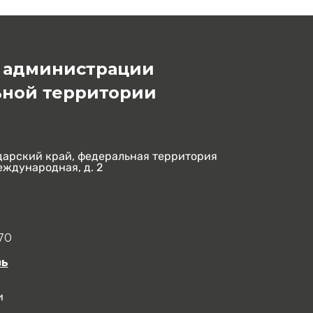
 администрации
ной территории
дарский край, федеральная территория
еждународная, д. 2
u
-70
зь
и