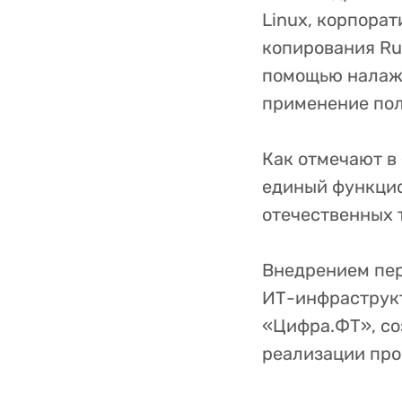
Linux, корпора
копирования Ru
помощью налаже
применение пол
Как отмечают в 
единый функци
отечественных 
Внедрением пе
ИТ-инфраструкт
«Цифра.ФТ», со
реализации про