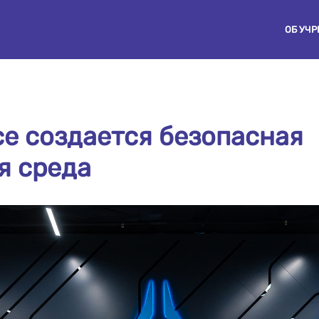
ОБ УЧ
е создается безопасная
я среда