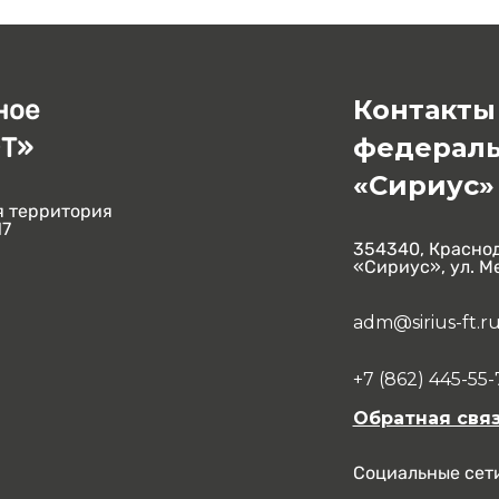
Контакты
ное
федераль
ФТ»
«Сириус»
я территория
17
354340, Красно
«Сириус», ул. М
adm@sirius-ft.r
+7 (862) 445-55
Обратная свя
Социальные сет