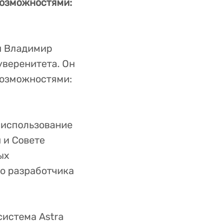
 возможностями:
и Владимир
уверенитета. Он
 возможностями:
 использование
 и Совете
ых
о разработчика
истема Astra